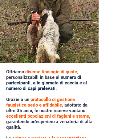
Offriamo
diverse tipologie di quote,
personalizzabili in base al
numero di
partecipanti, alle giornate di caccia e al
numero di capi prelevati.
Grazie a un
protocollo di gestione
faunistica serio e affidabile,
adottato da
oltre 35 anni, le nostre riserve vantano
eccellenti popolazioni di fagiani e starne,
garantendo un'esperienza venatoria di alta
qualità.