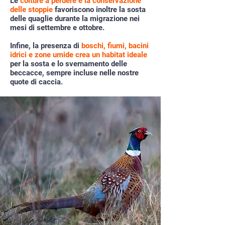
Le
colture a perdere e la conservazione
delle stoppie
favoriscono inoltre la sosta
delle quaglie durante la migrazione nei
mesi di settembre e ottobre.
Infine, la presenza di
boschi, fiumi, bacini
idrici e zone umide crea un habitat ideale
per la sosta e lo svernamento delle
beccacce, sempre incluse nelle nostre
quote di caccia.