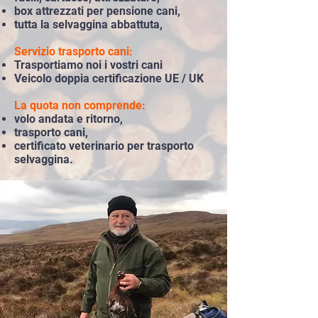
box attrezzati per pensione cani,
tutta l
a selvaggina abbattuta,
Servizio trasporto cani:​
Tr
asportiamo noi i vostri cani
Veicolo doppia certificazione UE / UK
La quota n
on comprende:
volo andata e ritorno,
trasporto cani,
certificato veterinario per trasporto
selvaggina.